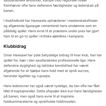
saudiarabiske landshold. Kampe mod regionale rivaler
fremhæver ofte hans defensive færdigheder og lederskab på
banen.
I klubfodbold har Hawsawis optrædener i mesterskabsfinaler
og afgørende ligaopgør cementeret hans omdømme som en
pålidelig spiller. Hans evne til at præstere under pres har gjort
ham til en go-to spiller i kritiske øjeblikke i kampene.
Klubbidrag
Omar Hawsawi har ydet betydelige bidrag til hver klub, han har
spillet for, især i den saudiarabiske professionelle liga. Hans
defensive dygtighed og taktiske bevidsthed har været
afgørende for at hjælpe hans hold med at opnå succes,
herunder ligatitler og cupsejre.
Hans lederevner har også været tydelige, da han ofte har fået
tillid til kaptajnsroller. Dette afspejler ikke kun hans færdigheder
på banen, men også hans evne til at inspirere
holdkammeraterne og opretholde holdmoralen.