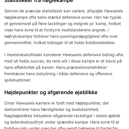
Statistikker fra nøglekampe
Selvom de præcise statistikker kan variere, afspejler Hawsawis
nøglekampe ofte hans stærke defensive evner. Han har typisk
et gennemsnit på flere tacklinger og indgreb pr. kamp, hvilket
viser hans evne til at forstyrre modstanderens angreb. I
højtrykskampe forbliver hans pasningsnøjagtighed ofte over
gennemsnittet, hvilket bidrager til sit holds boldbesiddelse.
I mesterskabsfinaler korrelerer Hawsawis defensive bidrag ofte
med sit holds succes, da rene ark i disse kampe er et bevis på
hans effektivitet på banen. Hans præstationsmetrikker
fremhæver hans betydning i både defensive og offensive
spilsituationer.
Højdepunkter og afgørende øjeblikke
Omar Hawsawis karriere er fyldt med højdepunkter, der
demonstrerer hans færdigheder og beslutsomhed.
Nøgleøjeblikke inkluderer afgørende tacklinger i sidste øjeblik
og lederskabsudtryk under spændte kampe. Hans evne til at
forblive rolig under pres har ofte vendt bølgerne til fordel for