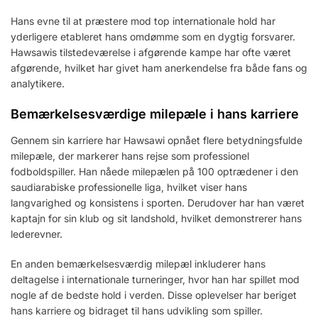
Hans evne til at præstere mod top internationale hold har
yderligere etableret hans omdømme som en dygtig forsvarer.
Hawsawis tilstedeværelse i afgørende kampe har ofte været
afgørende, hvilket har givet ham anerkendelse fra både fans og
analytikere.
Bemærkelsesværdige milepæle i hans karriere
Gennem sin karriere har Hawsawi opnået flere betydningsfulde
milepæle, der markerer hans rejse som professionel
fodboldspiller. Han nåede milepælen på 100 optrædener i den
saudiarabiske professionelle liga, hvilket viser hans
langvarighed og konsistens i sporten. Derudover har han været
kaptajn for sin klub og sit landshold, hvilket demonstrerer hans
lederevner.
En anden bemærkelsesværdig milepæl inkluderer hans
deltagelse i internationale turneringer, hvor han har spillet mod
nogle af de bedste hold i verden. Disse oplevelser har beriget
hans karriere og bidraget til hans udvikling som spiller.