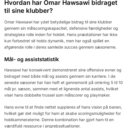
Hvordan har Omar Hawsawi bidraget
til sine klubber?
Omar Hawsawi har ydet betydelige bidrag til sine klubber
gennem sin målscoringskapacitet, defensive færdigheder og
strategiske rolle inden for holdet. Hans præstationer har ikke
kun forbedret sit holds dynamik, men har også spillet en
afgørende rolle i deres samlede succes gennem sæsonerne.
Mål- og assiststatistik
Hawsawi har konsekvent demonstreret sine offensive evner og
bidraget med både mål og assists gennem sin karriere. I de
seneste sæsoner har han haft et gennemsnit på omkring 5 til 10
mål pr. sæson, sammen med et lignende antal assists, hvilket
viser hans dobbelte trussel som målscorer og playmaker.
Hans evne til at finde nettet suppleres af hans vision på banen,
hvilket gør det muligt for ham at skabe scoringsmuligheder for
holdkammeraterne. Denne kombination har gjort ham til en
værdifuld ressource i angrebssituationer.