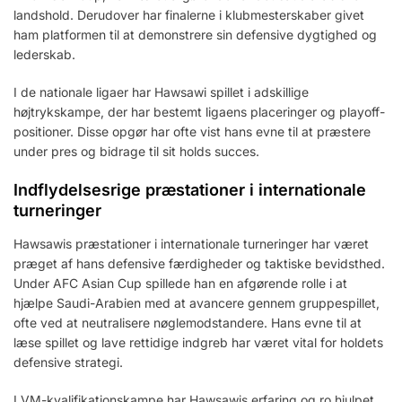
landshold. Derudover har finalerne i klubmesterskaber givet
ham platformen til at demonstrere sin defensive dygtighed og
lederskab.
I de nationale ligaer har Hawsawi spillet i adskillige
højtrykskampe, der har bestemt ligaens placeringer og playoff-
positioner. Disse opgør har ofte vist hans evne til at præstere
under pres og bidrage til sit holds succes.
Indflydelsesrige præstationer i internationale
turneringer
Hawsawis præstationer i internationale turneringer har været
præget af hans defensive færdigheder og taktiske bevidsthed.
Under AFC Asian Cup spillede han en afgørende rolle i at
hjælpe Saudi-Arabien med at avancere gennem gruppespillet,
ofte ved at neutralisere nøglemodstandere. Hans evne til at
læse spillet og lave rettidige indgreb har været vital for holdets
defensive strategi.
I VM-kvalifikationskampe har Hawsawis erfaring og ro hjulpet