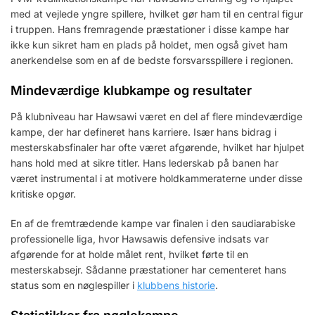
med at vejlede yngre spillere, hvilket gør ham til en central figur
i truppen. Hans fremragende præstationer i disse kampe har
ikke kun sikret ham en plads på holdet, men også givet ham
anerkendelse som en af de bedste forsvarsspillere i regionen.
Mindeværdige klubkampe og resultater
På klubniveau har Hawsawi været en del af flere mindeværdige
kampe, der har defineret hans karriere. Især hans bidrag i
mesterskabsfinaler har ofte været afgørende, hvilket har hjulpet
hans hold med at sikre titler. Hans lederskab på banen har
været instrumental i at motivere holdkammeraterne under disse
kritiske opgør.
En af de fremtrædende kampe var finalen i den saudiarabiske
professionelle liga, hvor Hawsawis defensive indsats var
afgørende for at holde målet rent, hvilket førte til en
mesterskabsejr. Sådanne præstationer har cementeret hans
status som en nøglespiller i
klubbens historie
.