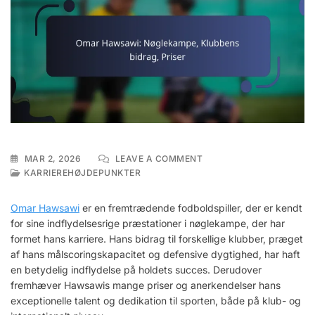
ON
MAR 2, 2026
LEAVE A COMMENT
OMAR
KARRIEREHØJDEPUNKTER
HAWSAWI:
NØGLEKAMPE,
Omar Hawsawi
er en fremtrædende fodboldspiller, der er kendt
KLUBBENS
for sine indflydelsesrige præstationer i nøglekampe, der har
BIDRAG,
formet hans karriere. Hans bidrag til forskellige klubber, præget
PRISER
af hans målscoringskapacitet og defensive dygtighed, har haft
en betydelig indflydelse på holdets succes. Derudover
fremhæver Hawsawis mange priser og anerkendelser hans
exceptionelle talent og dedikation til sporten, både på klub- og