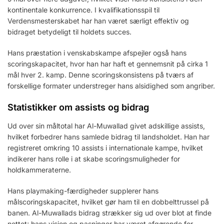
kontinentale konkurrence. I kvalifikationsspil til
Verdensmesterskabet har han været særligt effektiv og
bidraget betydeligt til holdets succes.
Hans præstation i venskabskampe afspejler også hans
scoringskapacitet, hvor han har haft et gennemsnit på cirka 1
mål hver 2. kamp. Denne scoringskonsistens på tværs af
forskellige formater understreger hans alsidighed som angriber.
Statistikker om assists og bidrag
Ud over sin måltotal har Al-Muwallad givet adskillige assists,
hvilket forbedrer hans samlede bidrag til landsholdet. Han har
registreret omkring 10 assists i internationale kampe, hvilket
indikerer hans rolle i at skabe scoringsmuligheder for
holdkammeraterne.
Hans playmaking-færdigheder supplerer hans
målscoringskapacitet, hvilket gør ham til en dobbelttrussel på
banen. Al-Muwallads bidrag strækker sig ud over blot at finde
nettet; hans vision og pasninger har været afgørende for