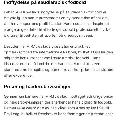
Indflydelse på saudiarabisk fodbold
Fahad Al-Muwallads indflydelse på saudiarabisk fodbold er
betydelig, da han repræsenterer en ny generation af spillere,
der hæver sportens profil i landet. Hans succes har inspireret
mange unge atleter til at forfølge fodbold professionelt, hvilket
bidrager til væksten af sporten på græsrodsniveau.
Desuden har Al-Muwallads præstationer tiltrukket
opmærksomhed fra internationale klubber, hvilket afspejler den
stigende konkurrenceevne i saudiarabisk fodbold. Hans
tilstedeværelse på landsholdet har hjulpet med at hæve
standarderne for spillet og opmuntre andre spillere til at stræbe
efter excellence.
Priser og hædersbevisninger
Gennem sin karriere har Al-Muwallad modtaget adskillige priser
og hædersbevisninger, der anerkender hans bidrag til fodbold.
Bemærkelsesværdigt blev han kåret som Årets spiller i Saudi
Pro League, hvilket fremhæver hans fremragende præstationer