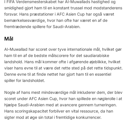
I FIFA Verdensmesterskabet har Al-Muwallads hastighed og
smidighed gjort ham til en konstant trussel mod modstanderens
forsvar. Hans præstationer i AFC Asien Cup har også været
bemærkelsesværdige, hvor han ofte har været en af de
fremtrædende spillere for Saudi-Arabien.
Mål
Al-Muwallad har scoret over tyve internationale mål, hvilket gør
ham til en af de bedste målscorere for det saudiarabiske
landshold. Hans mål kommer ofte i afgørende øjeblikke, hvilket
viser hans evne til at være det rette sted på det rette tidspunkt.
Denne evne til at finde nettet har gjort ham til en essentiel
spiller for landsholdet.
Nogle af hans mest mindeværdige mål inkluderer dem, der blev
scoret under AFC Asien Cup, hvor han spillede en nøglerolle i at
hjælpe Saudi-Arabien med at avancere gennem turneringen.
Hans scoringskapacitet forbliver en vital ressource, da han
sigter mod at øge sin total i fremtidige konkurrencer.