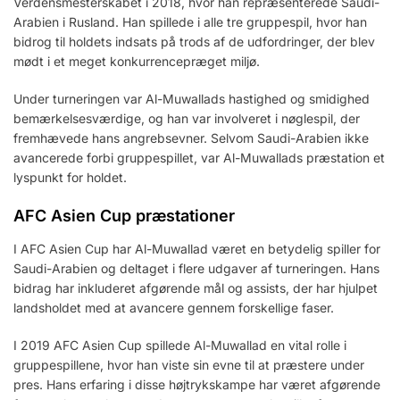
Verdensmesterskabet i 2018, hvor han repræsenterede Saudi-
Arabien i Rusland. Han spillede i alle tre gruppespil, hvor han
bidrog til holdets indsats på trods af de udfordringer, der blev
mødt i et meget konkurrencepræget miljø.
Under turneringen var Al-Muwallads hastighed og smidighed
bemærkelsesværdige, og han var involveret i nøglespil, der
fremhævede hans angrebsevner. Selvom Saudi-Arabien ikke
avancerede forbi gruppespillet, var Al-Muwallads præstation et
lyspunkt for holdet.
AFC Asien Cup præstationer
I AFC Asien Cup har Al-Muwallad været en betydelig spiller for
Saudi-Arabien og deltaget i flere udgaver af turneringen. Hans
bidrag har inkluderet afgørende mål og assists, der har hjulpet
landsholdet med at avancere gennem forskellige faser.
I 2019 AFC Asien Cup spillede Al-Muwallad en vital rolle i
gruppespillene, hvor han viste sin evne til at præstere under
pres. Hans erfaring i disse højtrykskampe har været afgørende