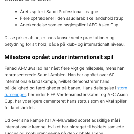
Årets spiller i Saudi Professional League
Flere optrædener i den saudiarabiske landsholdstrup
Anerkendelse som en nøglespiller i AFC Asien Cup
Disse priser afspejler hans konsekvente præstationer og
betydning for sit hold, både på klub- og internationalt niveau.
Milestone opnået under internationalt spil
Fahad Al-Muwallad har nået flere vigtige milepæle, mens han
repræsenterede Saudi-Arabien. Han har opnået over 60
internationale landskampe, hvilket demonstrerer hans
pålidelighed og færdigheder på banen. Hans deltagelse i
store
turneringer
, herunder FIFA Verdensmesterskabet og AFC Asien
Cup, har yderligere cementeret hans status som en vital spiller
for landsholdet.
Ud over sine kampe har Al-Muwallad scoret adskillige mål i
internationale kampe, hvilket har bidraget til holdets samlede
succes og konkurrenceevne på den globale scene.