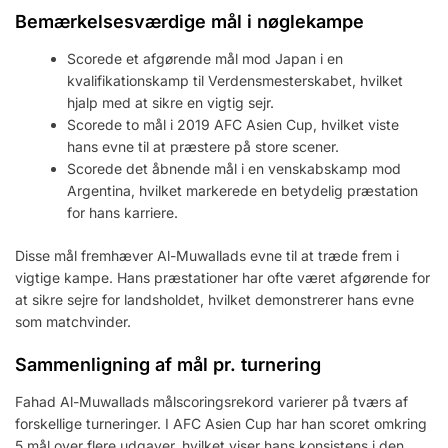
Bemærkelsesværdige mål i nøglekampe
Scorede et afgørende mål mod Japan i en
kvalifikationskamp til Verdensmesterskabet, hvilket
hjalp med at sikre en vigtig sejr.
Scorede to mål i 2019 AFC Asien Cup, hvilket viste
hans evne til at præstere på store scener.
Scorede det åbnende mål i en venskabskamp mod
Argentina, hvilket markerede en betydelig præstation
for hans karriere.
Disse mål fremhæver Al-Muwallads evne til at træde frem i
vigtige kampe. Hans præstationer har ofte været afgørende for
at sikre sejre for landsholdet, hvilket demonstrerer hans evne
som matchvinder.
Sammenligning af mål pr. turnering
Fahad Al-Muwallads målscoringsrekord varierer på tværs af
forskellige turneringer. I AFC Asien Cup har han scoret omkring
5 mål over flere udgaver, hvilket viser hans konsistens i den