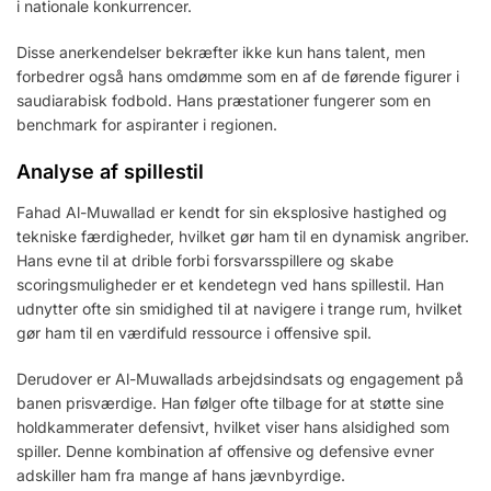
i nationale konkurrencer.
Disse anerkendelser bekræfter ikke kun hans talent, men
forbedrer også hans omdømme som en af de førende figurer i
saudiarabisk fodbold. Hans præstationer fungerer som en
benchmark for aspiranter i regionen.
Analyse af spillestil
Fahad Al-Muwallad er kendt for sin eksplosive hastighed og
tekniske færdigheder, hvilket gør ham til en dynamisk angriber.
Hans evne til at drible forbi forsvarsspillere og skabe
scoringsmuligheder er et kendetegn ved hans spillestil. Han
udnytter ofte sin smidighed til at navigere i trange rum, hvilket
gør ham til en værdifuld ressource i offensive spil.
Derudover er Al-Muwallads arbejdsindsats og engagement på
banen prisværdige. Han følger ofte tilbage for at støtte sine
holdkammerater defensivt, hvilket viser hans alsidighed som
spiller. Denne kombination af offensive og defensive evner
adskiller ham fra mange af hans jævnbyrdige.