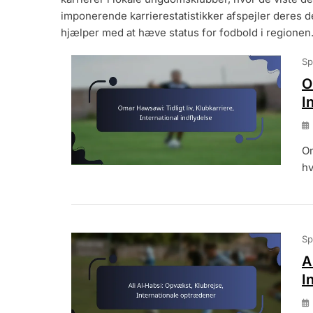
imponerende karrierestatistikker afspejler deres d
hjælper med at hæve status for fodbold i regionen
Sp
O
I
Om
hv
Sp
A
I