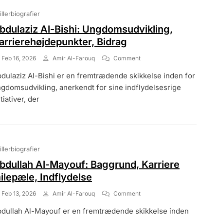
illerbiografier
bdulaziz Al-Bishi: Ungdomsudvikling,
arrierehøjdepunkter, Bidrag
On
Feb 16, 2026
Amir Al-Farouq
Comment
Abdulaziz
dulaziz Al-Bishi er en fremtrædende skikkelse inden for
Al-
Bishi:
gdomsudvikling, anerkendt for sine indflydelsesrige
Ungdomsudvikling,
itiativer, der
Karrierehøjdepunkter,
Bidrag
illerbiografier
bdullah Al-Mayouf: Baggrund, Karriere
ilepæle, Indflydelse
On
Feb 13, 2026
Amir Al-Farouq
Comment
Abdullah
dullah Al-Mayouf er en fremtrædende skikkelse inden
Al-