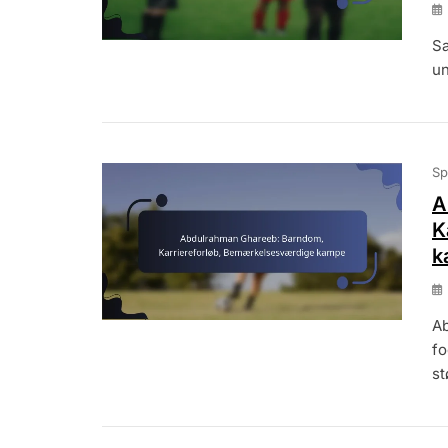
Sa
un
Sp
A
K
k
Ab
fo
st