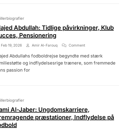
Priser
illerbiografier
ajed Abdullah: Tidlige påvirkninger, Klub
ucces, Pensionering
On
Feb 19, 2026
Amir Al-Farouq
Comment
Majed
jed Abdullahs fodboldrejse begyndte med stærk
Abdullah:
Tidlige
miliestøtte og indflydelsesrige trænere, som fremmede
Påvirkninger,
ns passion for
Klub
Succes,
Pensionering
illerbiografier
ami Al-Jaber: Ungdomskarriere,
remragende præstationer, Indflydelse på
odbold