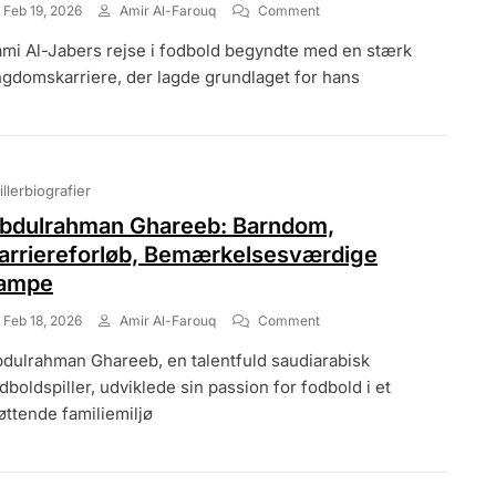
On
Feb 19, 2026
Amir Al-Farouq
Comment
Sami
mi Al-Jabers rejse i fodbold begyndte med en stærk
Al-
Jaber:
gdomskarriere, der lagde grundlaget for hans
Ungdomskarriere,
Fremragende
Præstationer,
Indflydelse
På
illerbiografier
Fodbold
bdulrahman Ghareeb: Barndom,
arriereforløb, Bemærkelsesværdige
ampe
On
Feb 18, 2026
Amir Al-Farouq
Comment
Abdulrahman
dulrahman Ghareeb, en talentfuld saudiarabisk
Ghareeb:
Barndom,
dboldspiller, udviklede sin passion for fodbold i et
Karriereforløb,
øttende familiemiljø
Bemærkelsesværdige
Kampe