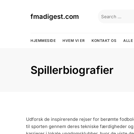
Skip
to
Search
fmadigest.com
content
for:
HJEMMESIDE
HVEM VI ER
KONTAKT OS
ALLE
Spillerbiografier
Udforsk de inspirerende rejser for berømte fodbold
til sporten gennem deres tekniske færdigheder og
karrierer i lokale ungdomsklubber, hvor de viste der