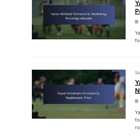
Y
P
Ya
fo
Sp
Y
N
Ya
fo
ro