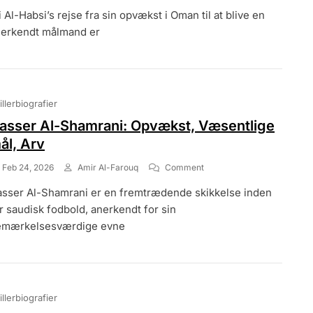
Ali
i Al-Habsi’s rejse fra sin opvækst i Oman til at blive en
Al-
Habsi:
erkendt målmand er
Opvækst,
Klubrejse,
Internationale
Optrædener
illerbiografier
asser Al-Shamrani: Opvækst, Væsentlige
ål, Arv
On
Feb 24, 2026
Amir Al-Farouq
Comment
Nasser
sser Al-Shamrani er en fremtrædende skikkelse inden
Al-
Shamrani:
r saudisk fodbold, anerkendt for sin
Opvækst,
emærkelsesværdige evne
Væsentlige
Mål,
Arv
illerbiografier