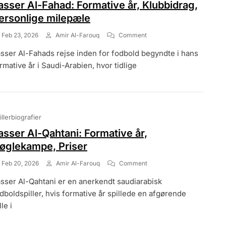
asser Al-Fahad: Formative år, Klubbidrag,
ersonlige milepæle
On
Feb 23, 2026
Amir Al-Farouq
Comment
Yasser
sser Al-Fahads rejse inden for fodbold begyndte i hans
Al-
Fahad:
rmative år i Saudi-Arabien, hvor tidlige
Formative
År,
Klubbidrag,
Personlige
Milepæle
illerbiografier
asser Al-Qahtani: Formative år,
øglekampe, Priser
On
Feb 20, 2026
Amir Al-Farouq
Comment
Yasser
sser Al-Qahtani er en anerkendt saudiarabisk
Al-
Qahtani:
dboldspiller, hvis formative år spillede en afgørende
Formative
lle i
År,
Nøglekampe,