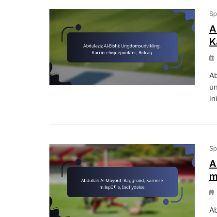
Sp
A
K
Ab
un
in
Sp
A
m
Ab