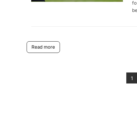
fo
be
Read more
Pa
1