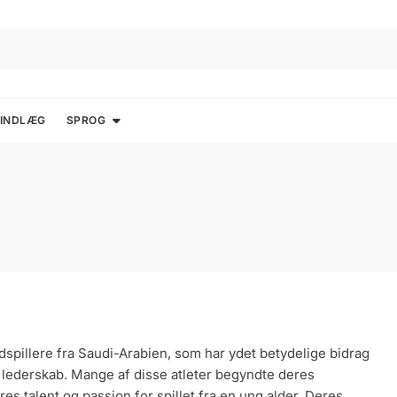
 INDLÆG
SPROG
spillere fra Saudi-Arabien, som har ydet betydelige bidrag
 lederskab. Mange af disse atleter begyndte deres
es talent og passion for spillet fra en ung alder. Deres