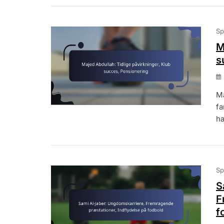
Sp
M
s
Ma
fa
ha
Sp
S
F
f