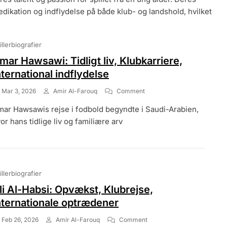
edikation og indflydelse på både klub- og landshold, hvilket
.
illerbiografier
mar Hawsawi: Tidligt liv, Klubkarriere,
nternational indflydelse
On
Mar 3, 2026
Amir Al-Farouq
Comment
Omar
ar Hawsawis rejse i fodbold begyndte i Saudi-Arabien,
Hawsawi:
Tidligt
or hans tidlige liv og familiære arv
Liv,
Klubkarriere,
International
Indflydelse
illerbiografier
li Al-Habsi: Opvækst, Klubrejse,
nternationale optrædener
On
Feb 26, 2026
Amir Al-Farouq
Comment