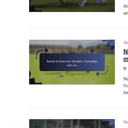
Al
an
Sp
N
m
Na
fo
b
Sp