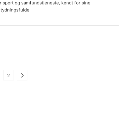
Mayouf:
r sport og samfundstjeneste, kendt for sine
Baggrund,
tydningsfulde
Karriere
Milepæle,
Indflydelse
Posts
ge
Page
2
pagination