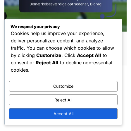
We respect your privacy
Cookies help us improve your experience,
deliver personalized content, and analyze
Ali Al-Habsi: Internationale præstationer,
Bemærkelsesværdige optrædener, Bidrag
traffic. You can choose which cookies to allow
by clicking
Customize
. Click
Accept All
to
FEB 26, 2026
consent or
Reject All
to decline non-essential
cookies.
Customize
Reject All
Juridisk
Accept All
Vilkår og betingelser