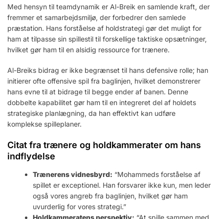
Med hensyn til teamdynamik er Al-Breik en samlende kraft, der
fremmer et samarbejdsmiljø, der forbedrer den samlede
præstation. Hans forståelse af holdstrategi gør det muligt for
ham at tilpasse sin spillestil til forskellige taktiske opsætninger,
hvilket gør ham til en alsidig ressource for trænere.
Al-Breiks bidrag er ikke begrænset til hans defensive rolle; han
initierer ofte offensive spil fra baglinjen, hvilket demonstrerer
hans evne til at bidrage til begge ender af banen. Denne
dobbelte kapabilitet gør ham til en integreret del af holdets
strategiske planlægning, da han effektivt kan udføre
komplekse spilleplaner.
Citat fra trænere og holdkammerater om hans
indflydelse
Trænerens vidnesbyrd:
“Mohammeds forståelse af
spillet er exceptionel. Han forsvarer ikke kun, men leder
også vores angreb fra baglinjen, hvilket gør ham
uvurderlig for vores strategi.”
Holdkammeratens perspektiv:
“At spille sammen med