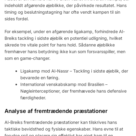
indeholdt afgørende øjeblikke, der påvirkede resultatet. Hans
timing og beslutningstagning har ofte vendt kampen til sin
sides fordel.
For eksempel, under en afgørende ligakamp, forhindrede Al-
Breiks tackling i sidste øjeblik en potentiel udligning, hvilket
sikrede tre vitale point for hans hold. Sådanne øjeblikke
fremhæver hans betydning ikke kun som forsvarsspiller, men
som en game-changer.
Ligakamp mod Al-Nassr – Tackling i sidste øjeblik, der
bevarede en føring.
International venskabskamp mod Brasilien –
Nøgleinterceptioner, der fremhævede hans defensive
færdigheder.
Analyse af fremtrædende præstationer
Al-Breiks fremtrædende præstationer kan tilskrives hans
taktiske bevidsthed og fysiske egenskaber. Hans evne til at
forudse spil og placere sig effektivt har gjort ham til en