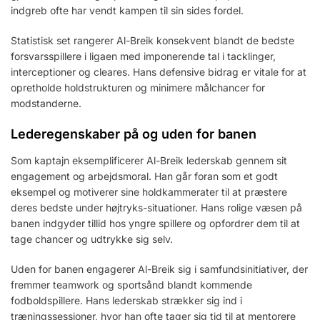
indgreb ofte har vendt kampen til sin sides fordel.
Statistisk set rangerer Al-Breik konsekvent blandt de bedste
forsvarsspillere i ligaen med imponerende tal i tacklinger,
interceptioner og cleares. Hans defensive bidrag er vitale for at
opretholde holdstrukturen og minimere målchancer for
modstanderne.
Lederegenskaber på og uden for banen
Som kaptajn eksemplificerer Al-Breik lederskab gennem sit
engagement og arbejdsmoral. Han går foran som et godt
eksempel og motiverer sine holdkammerater til at præstere
deres bedste under højtryks-situationer. Hans rolige væsen på
banen indgyder tillid hos yngre spillere og opfordrer dem til at
tage chancer og udtrykke sig selv.
Uden for banen engagerer Al-Breik sig i samfundsinitiativer, der
fremmer teamwork og sportsånd blandt kommende
fodboldspillere. Hans lederskab strækker sig ind i
træningssessioner, hvor han ofte tager sig tid til at mentorere