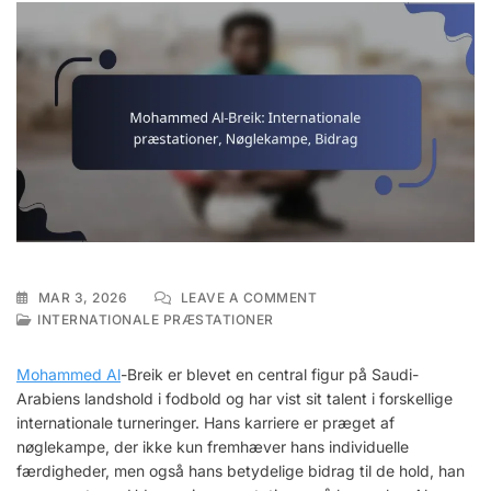
ON
MAR 3, 2026
LEAVE A COMMENT
MOHAMMED
INTERNATIONALE PRÆSTATIONER
AL-
BREIK:
Mohammed Al
-Breik er blevet en central figur på Saudi-
INTERNATIONALE
Arabiens landshold i fodbold og har vist sit talent i forskellige
PRÆSTATIONER,
internationale turneringer. Hans karriere er præget af
NØGLEKAMPE,
BIDRAG
nøglekampe, der ikke kun fremhæver hans individuelle
færdigheder, men også hans betydelige bidrag til de hold, han