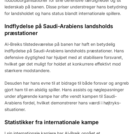
fodboldorganisationer for sine defensive færdigheder og sit
lederskab på banen. Disse priser understreger hans betydning
for landsholdet og hans status blandt internationale spillere.
Indflydelse på Saudi-Arabiens landsholds
præstationer
Al-Breiks tilstedeværelse på banen har haft en betydelig
indflydelse på Saudi-Arabiens landsholds præstationer. Hans
defensive dygtighed har hjulpet med at stabilisere forsvaret,
hvilket gør det muligt for holdet at konkurrere effektivt mod
stærkere modstandere.
Desuden har hans evne til at bidrage til både forsvar og angreb
gjort ham til en alsidig spiller. Hans assists og nøglepasninger
under afgørende kampe har ofte vendt kampen til Saudi-
Arabiens fordel, hvilket demonstrerer hans værdi i højtryks-
situationer.
Statistikker fra internationale kampe
I sin internationale karriere har Al-Breik opnået et