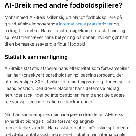
Al-Breik med andre fodboldspillere?
Mohammed Al-Breik skiller sig ud blandt fodboldspillere på
grund af sine imponerende
internationale præstationer
og
bidrag til sporten. Hans statistik, nøglekamp præstationer og
spillestil fremhæver hans betydning på banen, hvilket gør ham
til en bemærkelsesværdig figur i fodbold.
Statistik sammenligning
Al-Breiks statistik afspejler hans effektivitet som forsvarsspiller.
Han har konsekvent opretholdt en høj pasningsprocent, der
ofte overstiger 80%, hvilket er beundringsværdigt for en spiller
i hans position. Derudover placerer hans defensive bidrag,
herunder tacklinger og interceptioner, ham blandt de bedste
forsvarsspillere i internationale konkurrencer.
Når han sammenlignes med sine jævnaldrende, er Al-Breiks
evne til at bidrage til både forsvar og angreb
bemærkelsesværdig. Han assisterer ofte i offensive spil, med et
betydeligt antal assists registreret i løbet af sin internationale