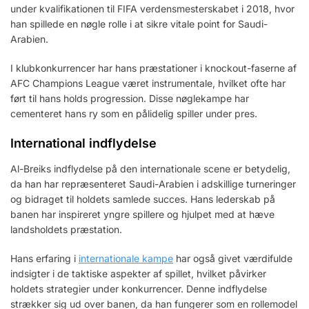
under kvalifikationen til FIFA verdensmesterskabet i 2018, hvor
han spillede en nøgle rolle i at sikre vitale point for Saudi-
Arabien.
I klubkonkurrencer har hans præstationer i knockout-faserne af
AFC Champions League været instrumentale, hvilket ofte har
ført til hans holds progression. Disse nøglekampe har
cementeret hans ry som en pålidelig spiller under pres.
International indflydelse
Al-Breiks indflydelse på den internationale scene er betydelig,
da han har repræsenteret Saudi-Arabien i adskillige turneringer
og bidraget til holdets samlede succes. Hans lederskab på
banen har inspireret yngre spillere og hjulpet med at hæve
landsholdets præstation.
Hans erfaring i
internationale kampe
har også givet værdifulde
indsigter i de taktiske aspekter af spillet, hvilket påvirker
holdets strategier under konkurrencer. Denne indflydelse
strækker sig ud over banen, da han fungerer som en rollemodel