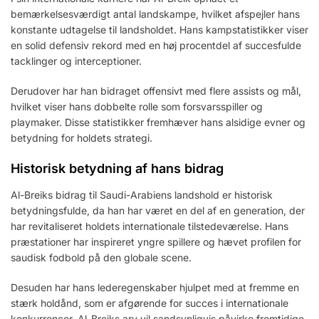
bemærkelsesværdigt antal landskampe, hvilket afspejler hans
konstante udtagelse til landsholdet. Hans kampstatistikker viser
en solid defensiv rekord med en høj procentdel af succesfulde
tacklinger og interceptioner.
Derudover har han bidraget offensivt med flere assists og mål,
hvilket viser hans dobbelte rolle som forsvarsspiller og
playmaker. Disse statistikker fremhæver hans alsidige evner og
betydning for holdets strategi.
Historisk betydning af hans bidrag
Al-Breiks bidrag til Saudi-Arabiens landshold er historisk
betydningsfulde, da han har været en del af en generation, der
har revitaliseret holdets internationale tilstedeværelse. Hans
præstationer har inspireret yngre spillere og hævet profilen for
saudisk fodbold på den globale scene.
Desuden har hans lederegenskaber hjulpet med at fremme en
stærk holdånd, som er afgørende for succes i internationale
konkurrencer. Al-Breiks arv vil sandsynligvis påvirke fremtidige