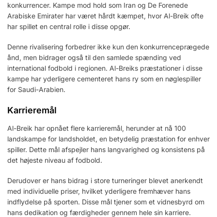
konkurrencer. Kampe mod hold som Iran og De Forenede
Arabiske Emirater har været hårdt kæmpet, hvor Al-Breik ofte
har spillet en central rolle i disse opgør.
Denne rivalisering forbedrer ikke kun den konkurrenceprægede
ånd, men bidrager også til den samlede spænding ved
international fodbold i regionen. Al-Breiks præstationer i disse
kampe har yderligere cementeret hans ry som en nøglespiller
for Saudi-Arabien.
Karrieremål
Al-Breik har opnået flere karrieremål, herunder at nå 100
landskampe for landsholdet, en betydelig præstation for enhver
spiller. Dette mål afspejler hans langvarighed og konsistens på
det højeste niveau af fodbold.
Derudover er hans bidrag i store turneringer blevet anerkendt
med individuelle priser, hvilket yderligere fremhæver hans
indflydelse på sporten. Disse mål tjener som et vidnesbyrd om
hans dedikation og færdigheder gennem hele sin karriere.